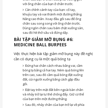
với ống chân của bạn ở chân trước.
Căn chỉnh cánh tay của bạn: cổ tay,
khuỷu tay và vai thành một đường thẳng.
Nâng cao thân. Xoay đầu gối sau để ống
chân sau song song với ống chân trước.
Dùng ngón chân sau bám chặt xuống sàn,
sau đó hít thở sâu và đứng dậy.
BÀI TẬP GIẢM MỠ BỤNG #6:
MEDICINE BALL BURPEES
Việc thực hiện bài tập giảm mỡ bụng này đề nghị
cần có dụng cụ là một quả bóng tạ
Đứng hai chân cách nhau bằng vai, cầm
bóng tạ bằng cả hai tay. Ném quả bóng lên
trên cao, sau đó cầm quả bóng đặt xuống
đất, cúi người xuống bằng cách gập đầu
gối.
Đặt tay trên mặt đất bên ngoài bàn chân
và nhảy trở lại tư thế chống đẩy. Giữ cơ thể
của bạn trên một đường thẳng.
Sau đó, nhảy chân của bạn trở lại về phía