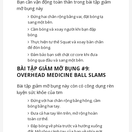
Bạn cần vận động toàn thân trong bài tập giảm
mỡ bụng này
Đứng hai chân rộng bằng vai, đặt bóng tạ
sang một bên.
Cầm bóng và xoay người khi bạn đập
bóng.
Thực hiện tư thế Squat và xoay bàn chân
để đón bóng.
Đảm bảo bạn siết chặt cơ core khi đưa
bóng qua đầu và sang một bên.
BÀI TẬP GIẢM MỠ BỤNG #9:
OVERHEAD MEDICINE BALL SLAMS
Bài tập giảm mỡ bụng này còn có công dụng rèn
luyện sức khỏe của tim
Đứng với hai chân rộng bằng hông, cầm
bóng bằng hai tay.
Đưa cả hai tay lên trên, mở rộng hoàn
toàn cơ thể.
Đập bóng về phía trước và hướng xuống
đất. Mở rộng cánh tay của bạn về phía mặt