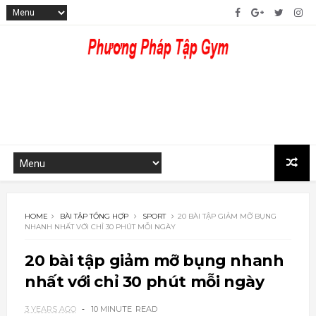
HOME
BÀI TẬP TỔNG HỢP
SPORT
20 BÀI TẬP GIẢM MỠ BỤNG
NHANH NHẤT VỚI CHỈ 30 PHÚT MỖI NGÀY
20 bài tập giảm mỡ bụng nhanh
nhất với chỉ 30 phút mỗi ngày
3 YEARS AGO
10 MINUTE
READ