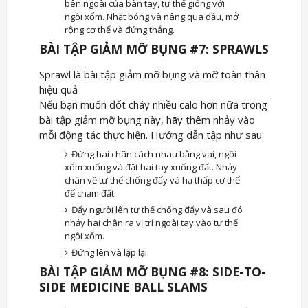
bên ngoài của bàn tay, tư thế giống với
ngồi xổm. Nhặt bóng và nâng qua đầu, mở
rộng cơ thể và đứng thẳng.
BÀI TẬP GIẢM MỠ BỤNG #7: SPRAWLS
Sprawl là bài tập giảm mỡ bụng và mỡ toàn thân
hiệu quả
Nếu bạn muốn đốt cháy nhiều calo hơn nữa trong
bài tập giảm mỡ bụng này, hãy thêm nhảy vào
mỗi động tác thực hiện. Hướng dẫn tập như sau:
Đứng hai chân cách nhau bằng vai, ngồi
xổm xuống và đặt hai tay xuống đất. Nhảy
chân về tư thế chống đẩy và hạ thấp cơ thể
để chạm đất.
Đẩy người lên tư thế chống đẩy và sau đó
nhảy hai chân ra vị trí ngoài tay vào tư thế
ngồi xổm.
Đứng lên và lặp lại.
BÀI TẬP GIẢM MỠ BỤNG #8: SIDE-TO-
SIDE MEDICINE BALL SLAMS