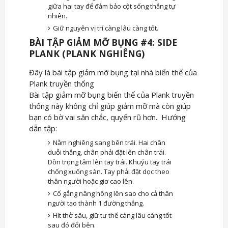
giữa hai tay để đảm bảo cột sống thẳng tự
nhiên.
Giữ nguyên vị trí càng lâu càng tốt.
BÀI TẬP GIẢM MỠ BỤNG #4: SIDE
PLANK (PLANK NGHIÊNG)
Đây là bài tập giảm mỡ bụng tại nhà biến thể của
Plank truyền thống
Bài tập giảm mỡ bụng biến thể của Plank truyền
thống này không chỉ giúp giảm mỡ mà còn giúp
bạn có bờ vai săn chắc, quyến rũ hơn. Hướng
dẫn tập:
Nằm nghiêng sang bên trái. Hai chân
duỗi thẳng, chân phải đặt lên chân trái.
Dồn trọng tâm lên tay trái. Khuỷu tay trái
chống xuống sàn. Tay phải đặt dọc theo
thân người hoặc giơ cao lên.
Cố gắng nâng hông lên sao cho cả thân
người tạo thành 1 đường thẳng.
Hít thở sâu, giữ tư thế càng lâu càng tốt
sau đó đổi bên.