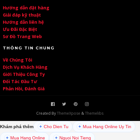
Hướng dẫn đặt hàng
Giải đáp kỹ thuật
Hướng dẫn liên hệ
Ưu Đãi Đặc Biệt
Sơ Đồ Trang Web
THÔNG TIN CHUNG
Về Chúng Tôi
Dịch Vụ Khách Hàng
Giới Thiệu Công Ty
Đối Tác Đầu Tư
Phản Hồi, Đánh Giá
Created By
ThemeXpose
&
Themelibs
Khám phá thêm
+
Cho Dien Tu
+
Mua Hang Online Uy Tin
+
Mua Hang Online
+
Nguoi Noi Tieng