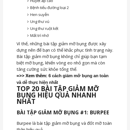
Huyết áp cao
Bệnh tiểu đường loại 2
Hen suyễn
Ung thư vú
Ung thư ruột kết
Mất trí nhớ
Vì thế, những bài tập giảm mỡ bụng được xây
dựng nên để bạn có thể khắc phục tình trạng này.
Bài tập giảm mỡ bụng không chỉ giúp bạn tạm
biệt mỡ bụng, khiến vòng eo nhỏ gọn mà còn
tăng cường sức khỏe tổng thể.
=>> Xem thêm:
6 cách giảm mỡ bụng an toàn
và dễ thực hiện nhất
TOP 20 BÀI TẬP GIẢM MỠ
BỤNG HIỆU QUẢ NHANH
NHẤT
BÀI TẬP GIẢM MỠ BỤNG #1: BURPEE
Burpee là bài tập giảm mỡ bụng và đốt mỡ toàn
thân hiệu quả