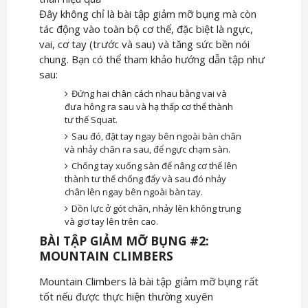
Đây không chỉ là bài tập giảm mỡ bụng mà còn
tác động vào toàn bộ cơ thể, đặc biệt là ngực,
vai, cơ tay (trước và sau) và tăng sức bền nói
chung. Bạn có thể tham khảo hướng dẫn tập như
sau:
Đứng hai chân cách nhau bằng vai và
đưa hông ra sau và hạ thấp cơ thể thành
tư thế Squat.
Sau đó, đặt tay ngay bên ngoài bàn chân
và nhảy chân ra sau, để ngực chạm sàn.
Chống tay xuống sàn để nâng cơ thể lên
thành tư thế chống đẩy và sau đó nhảy
chân lên ngay bên ngoài bàn tay.
Dồn lực ở gót chân, nhảy lên không trung
và giơ tay lên trên cao.
BÀI TẬP GIẢM MỠ BỤNG #2:
MOUNTAIN CLIMBERS
Mountain Climbers là bài tập giảm mỡ bụng rất
tốt nếu được thực hiện thường xuyên