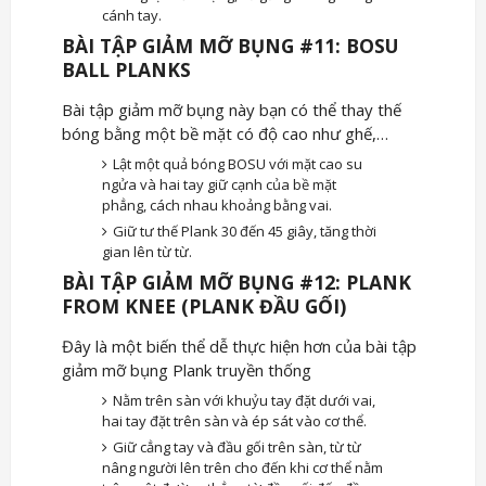
cánh tay.
BÀI TẬP GIẢM MỠ BỤNG #11: BOSU
BALL PLANKS
Bài tập giảm mỡ bụng này bạn có thể thay thế
bóng bằng một bề mặt có độ cao như ghế,…
Lật một quả bóng BOSU với mặt cao su
ngửa và hai tay giữ cạnh của bề mặt
phẳng, cách nhau khoảng bằng vai.
Giữ tư thế Plank 30 đến 45 giây, tăng thời
gian lên từ từ.
BÀI TẬP GIẢM MỠ BỤNG #12: PLANK
FROM KNEE (PLANK ĐẦU GỐI)
Đây là một biến thể dễ thực hiện hơn của bài tập
giảm mỡ bụng Plank truyền thống
Nằm trên sàn với khuỷu tay đặt dưới vai,
hai tay đặt trên sàn và ép sát vào cơ thể.
Giữ cẳng tay và đầu gối trên sàn, từ từ
nâng người lên trên cho đến khi cơ thể nằm