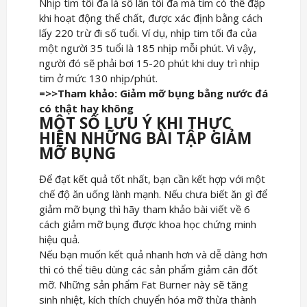
Nhịp tim tối đa là số lần tối đa mà tim có thể đập
khi hoạt động thể chất, được xác định bằng cách
lấy 220 trừ đi số tuổi. Ví dụ, nhịp tim tối đa của
một người 35 tuổi là 185 nhịp mỗi phút. Vì vậy,
người đó sẽ phải bơi 15-20 phút khi duy trì nhịp
tim ở mức 130 nhịp/phút.
=>>Tham khảo: Giảm mỡ bụng bằng nước đá
có thật hay không
MỘT SỐ LƯU Ý KHI THỰC
HIỆN NHỮNG BÀI TẬP GIẢM
MỠ BỤNG
Để đạt kết quả tốt nhất, bạn cần kết hợp với một
chế độ ăn uống lành mạnh. Nếu chưa biết ăn gì để
giảm mỡ bụng thì hãy tham khảo bài viết về 6
cách giảm mỡ bụng được khoa học chứng minh
hiệu quả.
Nếu bạn muốn kết quả nhanh hơn và dễ dàng hơn
thì có thể tiêu dùng các sản phẩm giảm cân đốt
mỡ. Những sản phẩm Fat Burner này sẽ tăng
sinh nhiệt, kích thích chuyển hóa mỡ thừa thành