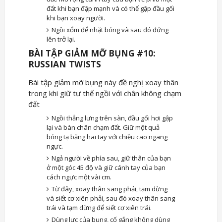
đất khi bạn đập mạnh và có thể gập đầu gối
khi bạn xoay người.
Ngồi xổm để nhặt bóng và sau đó đứng
lên trở lại.
BÀI TẬP GIẢM MỠ BỤNG #10:
RUSSIAN TWISTS
Bài tập giảm mỡ bụng này đề nghị xoay thân
trong khi giữ tư thế ngồi với chân không chạm
đất
Ngồi thẳng lưng trên sàn, đầu gối hơi gập
lại và bàn chân chạm đất. Giữ một quả
bóng tạ bằng hai tay với chiều cao ngang
ngực.
Ngả người về phía sau, giữ thân của bạn
ở một góc 45 độ và giữ cánh tay của bạn
cách ngực một vài cm.
Từ đây, xoay thân sang phải, tạm dừng
và siết cơ xiên phải, sau đó xoay thân sang
trái và tạm dừng để siết cơ xiên trái.
Dùng lực của bụng, cố gắng không dùng