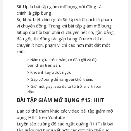
Sit Up là bài tập giảm mỡ bụng với động tác
chính là gập bụng
Sự khác biệt chính giữa Sit Up và Crunch là phạm
vi chuyển động. Trong khi bài tập giảm mỡ bụng
Sit up đòi hỏi bạn phải di chuyển hết cỡ, gần bằng
đầu gối, thì động tác gập bụng Crunch chỉ di
chuyển ít hơn, phạm vi chỉ cao hơn mặt đất một
chút.
Nằm ngửa trên thảm, co đầu gối và đặt
bàn chân trên sàn.
Khoanh tay trước ngực.
Gập cơ bụng để nâng vai khỏi thảm.
Giữ một giây, sau đó từ từ trở lại vị trí ban
đầu.
BÀI TẬP GIẢM MỠ BỤNG #15: HIIT
Bạn có thể tham khảo các video bài tập giảm mỡ
bụng HIIT trên Youtube
Luyện tập cường độ cao ngắt quãng (HIIT) là bài
tập giảm mỡ bụng kết hợp các đợt tập thể dục