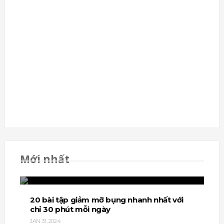
Top 20 bài tập cẳng tay tốt nhất dành cho
Mới nhất
gymer
JAN 31, 2024
20 bài tập giảm mỡ bụng nhanh nhất với
chỉ 30 phút mỗi ngày
JAN 31, 2024