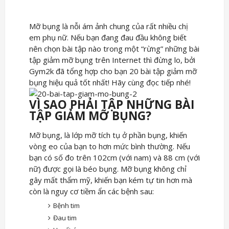
Mỡ bụng là nỗi ám ảnh chung của rất nhiều chị
em phụ nữ. Nếu bạn đang đau đầu không biết
nên chọn bài tập nào trong một “rừng” những bài
tập giảm mỡ bụng trên Internet thì đừng lo, bởi
Gym2k đã tổng hợp cho bạn 20 bài tập giảm mỡ
bụng hiệu quả tốt nhất! Hãy cùng đọc tiếp nhé!
VÌ SAO PHẢI TẬP NHỮNG BÀI
TẬP GIẢM MỠ BỤNG?
Mỡ bụng, là lớp mỡ tích tụ ở phần bụng, khiến
vòng eo của bạn to hơn mức bình thường. Nếu
bạn có số đo trên 102cm (với nam) và 88 cm (với
nữ) được gọi là béo bụng. Mỡ bụng không chỉ
gây mất thẩm mỹ, khiến bạn kém tự tin hơn mà
còn là nguy cơ tiềm ẩn các bệnh sau:
Bệnh tim
Đau tim