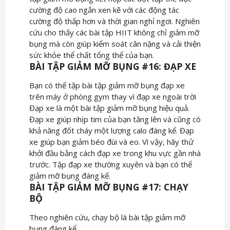
cường độ cao ngắn xen kẽ với các động tác
cường độ thấp hơn và thời gian nghỉ ngơi. Nghiên
cứu cho thấy các bài tập HIIT không chỉ giảm mỡ
bụng mà còn giúp kiểm soát cân nặng và cải thiện
sức khỏe thể chất tổng thể của bạn.
BÀI TẬP GIẢM MỠ BỤNG #16: ĐẠP XE
Bạn có thể tập bài tập giảm mỡ bụng đạp xe
trên máy ở phòng gym thay vì đạp xe ngoài trời
Đạp xe là một bài tập giảm mỡ bụng hiệu quả.
Đạp xe giúp nhịp tim của bạn tăng lên và cũng có
khả năng đốt cháy một lượng calo đáng kể. Đạp
xe giúp bạn giảm béo đùi và eo. Vì vậy, hãy thử
khởi đầu bằng cách đạp xe trong khu vực gần nhà
trước. Tập đạp xe thường xuyên và bạn có thể
giảm mỡ bụng đáng kể.
BÀI TẬP GIẢM MỠ BỤNG #17: CHẠY
BỘ
Theo nghiên cứu, chạy bộ là bài tập giảm mỡ
bụng đáng kể