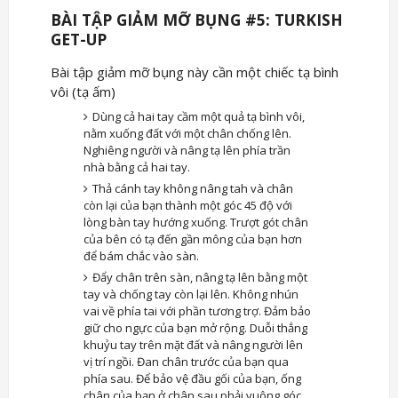
BÀI TẬP GIẢM MỠ BỤNG #5: TURKISH
GET-UP
Bài tập giảm mỡ bụng này cần một chiếc tạ bình
vôi (tạ ấm)
Dùng cả hai tay cầm một quả tạ bình vôi,
nằm xuống đất với một chân chống lên.
Nghiêng người và nâng tạ lên phía trần
nhà bằng cả hai tay.
Thả cánh tay không nâng tah và chân
còn lại của bạn thành một góc 45 độ với
lòng bàn tay hướng xuống. Trượt gót chân
của bên có tạ đến gần mông của bạn hơn
để bám chắc vào sàn.
Đẩy chân trên sàn, nâng tạ lên bằng một
tay và chống tay còn lại lên. Không nhún
vai về phía tai với phần tương trợ. Đảm bảo
giữ cho ngực của bạn mở rộng. Duỗi thẳng
khuỷu tay trên mặt đất và nâng người lên
vị trí ngồi. Đan chân trước của bạn qua
phía sau. Để bảo vệ đầu gối của bạn, ống
chân của bạn ở chân sau phải vuông góc