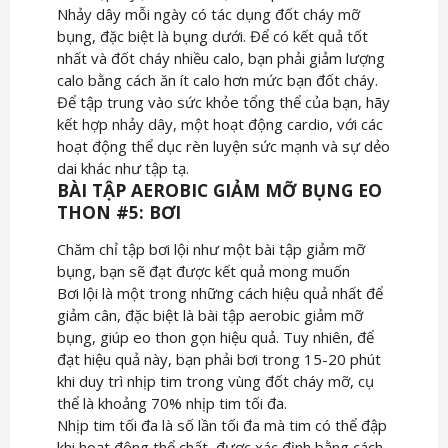
Nhảy dây mỗi ngày có tác dụng đốt cháy mỡ
bụng, đặc biệt là bụng dưới. Để có kết quả tốt
nhất và đốt cháy nhiều calo, bạn phải giảm lượng
calo bằng cách ăn ít calo hơn mức bạn đốt cháy.
Để tập trung vào sức khỏe tổng thể của bạn, hãy
kết hợp nhảy dây, một hoạt động cardio, với các
hoạt động thể dục rèn luyện sức mạnh và sự dẻo
dai khác như tập tạ.
BÀI TẬP AEROBIC GIẢM MỠ BỤNG EO
THON #5: BƠI
Chăm chỉ tập bơi lội như một bài tập giảm mỡ
bụng, bạn sẽ đạt được kết quả mong muốn
Bơi lội là một trong những cách hiệu quả nhất để
giảm cân, đặc biệt là bài tập aerobic giảm mỡ
bụng, giúp eo thon gọn hiệu quả. Tuy nhiên, để
đạt hiệu quả này, bạn phải bơi trong 15-20 phút
khi duy trì nhịp tim trong vùng đốt cháy mỡ, cụ
thể là khoảng 70% nhịp tim tối đa.
Nhịp tim tối đa là số lần tối đa mà tim có thể đập
khi hoạt động thể chất, được xác định bằng cách