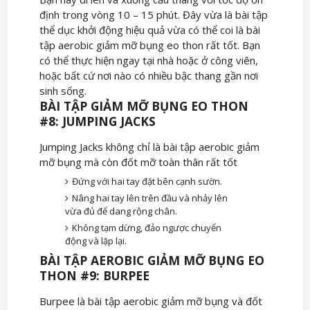
định trong vòng 10 – 15 phút. Đây vừa là bài tập
thể dục khởi động hiệu quả vừa có thể coi là bài
tập aerobic giảm mỡ bụng eo thon rất tốt. Bạn
có thể thực hiện ngay tại nhà hoặc ở công viên,
hoặc bất cứ nơi nào có nhiều bậc thang gần nơi
sinh sống.
BÀI TẬP GIẢM MỠ BỤNG EO THON
#8: JUMPING JACKS
Jumping Jacks không chỉ là bài tập aerobic giảm
mỡ bụng mà còn đốt mỡ toàn thân rất tốt
Đứng với hai tay đặt bên cạnh sườn.
Nâng hai tay lên trên đầu và nhảy lên
vừa đủ để dang rộng chân.
Không tạm dừng, đảo ngược chuyển
động và lặp lại.
BÀI TẬP AEROBIC GIẢM MỠ BỤNG EO
THON #9: BURPEE
Burpee là bài tập aerobic giảm mỡ bụng và đốt