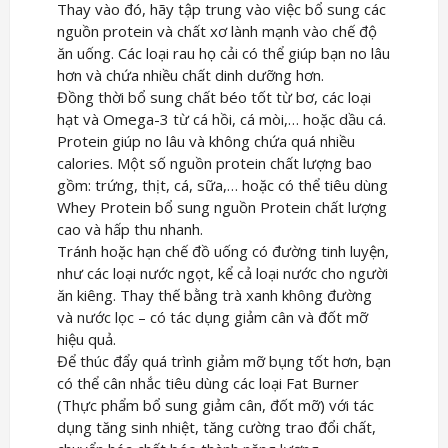
Thay vào đó, hãy tập trung vào việc bổ sung các
nguồn protein và chất xơ lành mạnh vào chế độ
ăn uống. Các loại rau họ cải có thể giúp bạn no lâu
hơn và chứa nhiều chất dinh dưỡng hơn.
Đồng thời bổ sung chất béo tốt từ bơ, các loại
hạt và Omega-3 từ cá hồi, cá mòi,… hoặc dầu cá.
Protein giúp no lâu và không chứa quá nhiều
calories. Một số nguồn protein chất lượng bao
gồm: trứng, thịt, cá, sữa,… hoặc có thể tiêu dùng
Whey Protein bổ sung nguồn Protein chất lượng
cao và hấp thu nhanh.
Tránh hoặc hạn chế đồ uống có đường tinh luyện,
như các loại nước ngọt, kể cả loại nước cho người
ăn kiêng. Thay thế bằng trà xanh không đường
và nước lọc – có tác dụng giảm cân và đốt mỡ
hiệu quả.
Để thúc đẩy quá trình giảm mỡ bụng tốt hơn, bạn
có thể cân nhắc tiêu dùng các loại Fat Burner
(Thực phẩm bổ sung giảm cân, đốt mỡ) với tác
dụng tăng sinh nhiệt, tăng cường trao đổi chất,