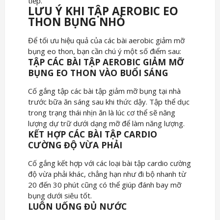
tiếp.
LƯU Ý KHI TẬP AEROBIC EO
THON BỤNG NHỎ
Để tối ưu hiệu quả của các bài aerobic giảm mỡ
bụng eo thon, bạn cần chú ý một số điểm sau:
TẬP CÁC BÀI TẬP AEROBIC GIẢM MỠ
BỤNG EO THON VÀO BUỔI SÁNG
Cố gắng tập các bài tập giảm mỡ bụng tại nhà
trước bữa ăn sáng sau khi thức dậy. Tập thể dục
trong trạng thái nhịn ăn là lúc cơ thể sẽ năng
lượng dự trữ dưới dạng mỡ để làm năng lượng.
KẾT HỢP CÁC BÀI TẬP CARDIO
CƯỜNG ĐỘ VỪA PHẢI
Cố gắng kết hợp với các loại bài tập cardio cường
độ vừa phải khác, chẳng hạn như đi bộ nhanh từ
20 đến 30 phút cũng có thể giúp đánh bay mỡ
bụng dưới siêu tốt.
LUÔN UỐNG ĐỦ NƯỚC