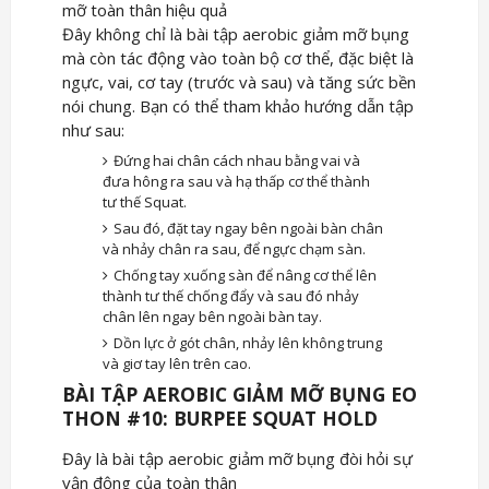
mỡ toàn thân hiệu quả
Đây không chỉ là bài tập aerobic giảm mỡ bụng
mà còn tác động vào toàn bộ cơ thể, đặc biệt là
ngực, vai, cơ tay (trước và sau) và tăng sức bền
nói chung. Bạn có thể tham khảo hướng dẫn tập
như sau:
Đứng hai chân cách nhau bằng vai và
đưa hông ra sau và hạ thấp cơ thể thành
tư thế Squat.
Sau đó, đặt tay ngay bên ngoài bàn chân
và nhảy chân ra sau, để ngực chạm sàn.
Chống tay xuống sàn để nâng cơ thể lên
thành tư thế chống đẩy và sau đó nhảy
chân lên ngay bên ngoài bàn tay.
Dồn lực ở gót chân, nhảy lên không trung
và giơ tay lên trên cao.
BÀI TẬP AEROBIC GIẢM MỠ BỤNG EO
THON #10: BURPEE SQUAT HOLD
Đây là bài tập aerobic giảm mỡ bụng đòi hỏi sự
vận động của toàn thân