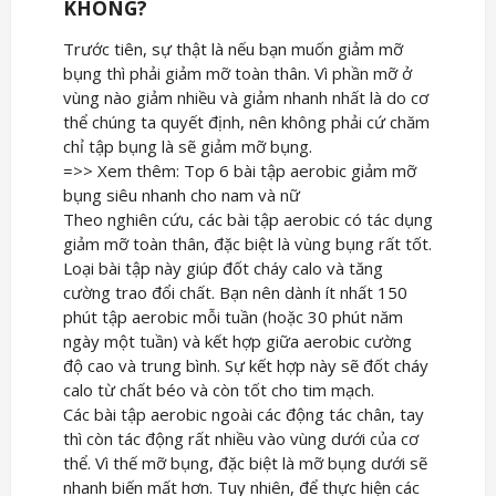
KHÔNG?
Trước tiên, sự thật là nếu bạn muốn giảm mỡ
bụng thì phải giảm mỡ toàn thân. Vì phần mỡ ở
vùng nào giảm nhiều và giảm nhanh nhất là do cơ
thể chúng ta quyết định, nên không phải cứ chăm
chỉ tập bụng là sẽ giảm mỡ bụng.
=>> Xem thêm: Top 6 bài tập aerobic giảm mỡ
bụng siêu nhanh cho nam và nữ
Theo nghiên cứu, các bài tập aerobic có tác dụng
giảm mỡ toàn thân, đặc biệt là vùng bụng rất tốt.
Loại bài tập này giúp đốt cháy calo và tăng
cường trao đổi chất. Bạn nên dành ít nhất 150
phút tập aerobic mỗi tuần (hoặc 30 phút năm
ngày một tuần) và kết hợp giữa aerobic cường
độ cao và trung bình. Sự kết hợp này sẽ đốt cháy
calo từ chất béo và còn tốt cho tim mạch.
Các bài tập aerobic ngoài các động tác chân, tay
thì còn tác động rất nhiều vào vùng dưới của cơ
thể. Vì thế mỡ bụng, đặc biệt là mỡ bụng dưới sẽ
nhanh biến mất hơn. Tuy nhiên, để thực hiện các