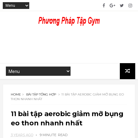
HOME
BÀI TẬP TỔNG HỢP
11 BÀI TẬP AEROBIC GIẢM MỠ BỤNG EO
THON NHANH NHẤT
11 bài tập aerobic giảm mỡ bụng
eo thon nhanh nhất
3 YEARS AGO
9 MINUTE
READ