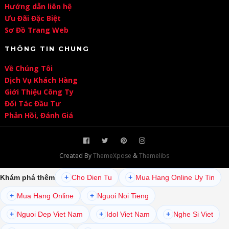
Hướng dẫn liên hệ
Ưu Đãi Đặc Biệt
Sơ Đồ Trang Web
THÔNG TIN CHUNG
Về Chúng Tôi
Dịch Vụ Khách Hàng
Giới Thiệu Công Ty
Đối Tác Đầu Tư
Phản Hồi, Đánh Giá
Created By
ThemeXpose
&
Themelibs
Khám phá thêm
+
Cho Dien Tu
+
Mua Hang Online Uy Tin
+
Mua Hang Online
+
Nguoi Noi Tieng
+
Nguoi Dep Viet Nam
+
Idol Viet Nam
+
Nghe Si Viet