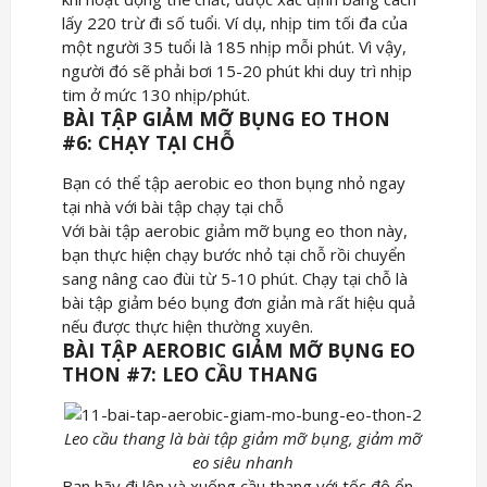
lấy 220 trừ đi số tuổi. Ví dụ, nhịp tim tối đa của
một người 35 tuổi là 185 nhịp mỗi phút. Vì vậy,
người đó sẽ phải bơi 15-20 phút khi duy trì nhịp
tim ở mức 130 nhịp/phút.
BÀI TẬP GIẢM MỠ BỤNG EO THON
#6: CHẠY TẠI CHỖ
Bạn có thể tập aerobic eo thon bụng nhỏ ngay
tại nhà với bài tập chạy tại chỗ
Với bài tập aerobic giảm mỡ bụng eo thon này,
bạn thực hiện chạy bước nhỏ tại chỗ rồi chuyển
sang nâng cao đùi từ 5-10 phút. Chạy tại chỗ là
bài tập giảm béo bụng đơn giản mà rất hiệu quả
nếu được thực hiện thường xuyên.
BÀI TẬP AEROBIC GIẢM MỠ BỤNG EO
THON #7: LEO CẦU THANG
Leo cầu thang là bài tập giảm mỡ bụng, giảm mỡ
eo siêu nhanh
Bạn hãy đi lên và xuống cầu thang với tốc độ ổn