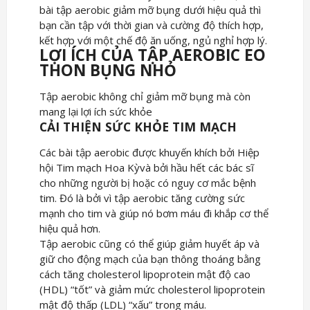
bài tập aerobic giảm mỡ bụng dưới hiệu quả thì
bạn cần tập với thời gian và cường độ thích hợp,
kết hợp với một chế độ ăn uống, ngủ nghỉ hợp lý.
LỢI ÍCH CỦA TẬP AEROBIC EO
THON BỤNG NHỎ
Tập aerobic không chỉ giảm mỡ bụng mà còn
mang lại lợi ích sức khỏe
CẢI THIỆN SỨC KHỎE TIM MẠCH
Các bài tập aerobic được khuyến khích bởi Hiệp
hội Tim mạch Hoa Kỳvà bởi hầu hết các bác sĩ
cho những người bị hoặc có nguy cơ mắc bệnh
tim. Đó là bởi vì tập aerobic tăng cường sức
mạnh cho tim và giúp nó bơm máu đi khắp cơ thể
hiệu quả hơn.
Tập aerobic cũng có thể giúp giảm huyết áp và
giữ cho động mạch của bạn thông thoáng bằng
cách tăng cholesterol lipoprotein mật độ cao
(HDL) “tốt” và giảm mức cholesterol lipoprotein
mật độ thấp (LDL) “xấu” trong máu.