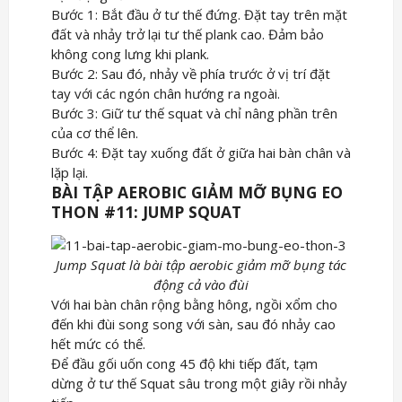
Bước 1: Bắt đầu ở tư thế đứng. Đặt tay trên mặt
đất và nhảy trở lại tư thế plank cao. Đảm bảo
không cong lưng khi plank.
Bước 2: Sau đó, nhảy về phía trước ở vị trí đặt
tay với các ngón chân hướng ra ngoài.
Bước 3: Giữ tư thế squat và chỉ nâng phần trên
của cơ thể lên.
Bước 4: Đặt tay xuống đất ở giữa hai bàn chân và
lặp lại.
BÀI TẬP AEROBIC GIẢM MỠ BỤNG EO
THON #11: JUMP SQUAT
Jump Squat là bài tập aerobic giảm mỡ bụng tác
động cả vào đùi
Với hai bàn chân rộng bằng hông, ngồi xổm cho
đến khi đùi song song với sàn, sau đó nhảy cao
hết mức có thể.
Để đầu gối uốn cong 45 độ khi tiếp đất, tạm
dừng ở tư thế Squat sâu trong một giây rồi nhảy