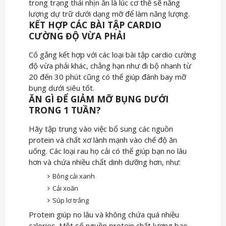
trong trạng thái nhịn ăn là lúc cơ thể sẽ năng
lượng dự trữ dưới dạng mỡ để làm năng lượng.
KẾT HỢP CÁC BÀI TẬP CARDIO
CƯỜNG ĐỘ VỪA PHẢI
Cố gắng kết hợp với các loại bài tập cardio cường
độ vừa phải khác, chẳng hạn như đi bộ nhanh từ
20 đến 30 phút cũng có thể giúp đánh bay mỡ
bụng dưới siêu tốt.
ĂN GÌ ĐỂ GIẢM MỠ BỤNG DƯỚI
TRONG 1 TUẦN?
Hãy tập trung vào việc bổ sung các nguồn
protein và chất xơ lành mạnh vào chế độ ăn
uống. Các loại rau họ cải có thể giúp bạn no lâu
hơn và chứa nhiều chất dinh dưỡng hơn, như:
Bông cải xanh
Cải xoăn
Súp lơ trắng
Protein giúp no lâu và không chứa quá nhiều
calories. Một số nguồn protein chất lượng bao