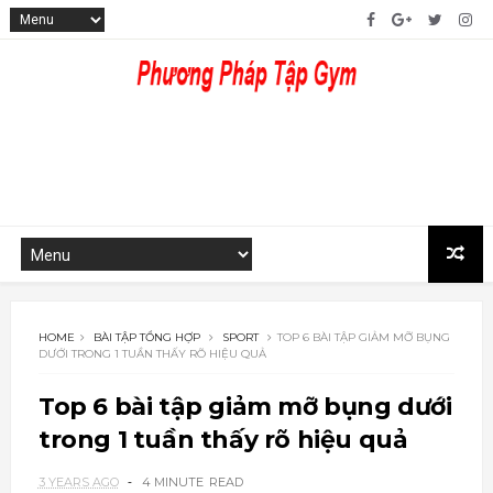
HOME
BÀI TẬP TỔNG HỢP
SPORT
TOP 6 BÀI TẬP GIẢM MỠ BỤNG
DƯỚI TRONG 1 TUẦN THẤY RÕ HIỆU QUẢ
Top 6 bài tập giảm mỡ bụng dưới
trong 1 tuần thấy rõ hiệu quả
3 YEARS AGO
4 MINUTE
READ