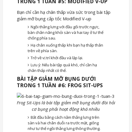
TRONG 1 TUẦN #5: MODIFIED V-UP
Bạn chỉ cần hạ chân thấp vừa sức trong bài tập
giảm mỡ bụng cấp tốc Modified V-up
Ngồi thẳng lưng với đầu gối trước ngực,
bàn chân nâng khỏi sàn và hai tay ở tư thế
chống phía sau.
Hạ chân xuống thấp khi bạn hạ thấp thân
trên về phía sàn.
Trở về vị trí khởi đầu và lặp lại.
Lưu ý: Nếu bài tập quá khó, chỉ cần hạ
chân thấp nhất có thể.
BÀI TẬP GIẢM MỠ BỤNG DƯỚI
TRONG 1 TUẦN #6: FROG SIT-UPS
Frog Sit-Ups là bài tập giảm mỡ bụng dưới đòi hỏi
cơ bụng phải hoạt động khá nhiều
Bắt đầu bằng cách nằm thẳng lưng trên
sàn và hai chân duỗi ra trước mặt, giống
như tư thế ngồi thẳng lưng thông thường.