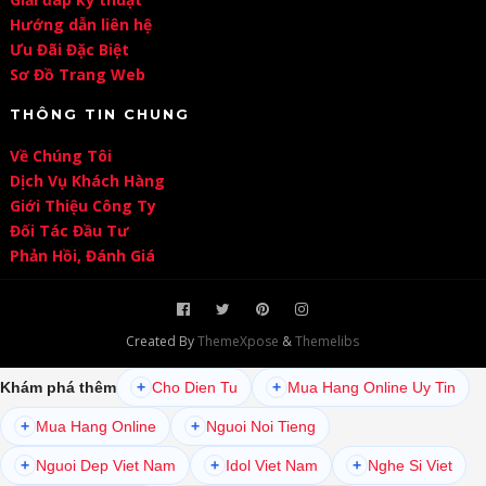
Hướng dẫn liên hệ
Ưu Đãi Đặc Biệt
Sơ Đồ Trang Web
THÔNG TIN CHUNG
Về Chúng Tôi
Dịch Vụ Khách Hàng
Giới Thiệu Công Ty
Đối Tác Đầu Tư
Phản Hồi, Đánh Giá
Created By
ThemeXpose
&
Themelibs
Khám phá thêm
+
Cho Dien Tu
+
Mua Hang Online Uy Tin
+
Mua Hang Online
+
Nguoi Noi Tieng
+
Nguoi Dep Viet Nam
+
Idol Viet Nam
+
Nghe Si Viet