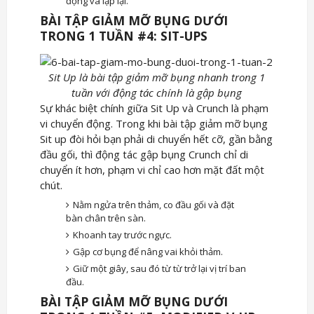
động và lặp lại.
BÀI TẬP GIẢM MỠ BỤNG DƯỚI
TRONG 1 TUẦN #4: SIT-UPS
Sit Up là bài tập giảm mỡ bụng nhanh trong 1
tuần với động tác chính là gập bụng
Sự khác biệt chính giữa Sit Up và Crunch là phạm
vi chuyển động. Trong khi bài tập giảm mỡ bụng
Sit up đòi hỏi bạn phải di chuyển hết cỡ, gần bằng
đầu gối, thì động tác gập bụng Crunch chỉ di
chuyển ít hơn, phạm vi chỉ cao hơn mặt đất một
chút.
Nằm ngửa trên thảm, co đầu gối và đặt
bàn chân trên sàn.
Khoanh tay trước ngực.
Gập cơ bụng để nâng vai khỏi thảm.
Giữ một giây, sau đó từ từ trở lại vị trí ban
đầu.
BÀI TẬP GIẢM MỠ BỤNG DƯỚI