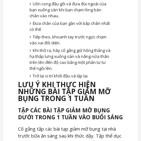
Uốn cong đầu gối và đưa đùi ngoài của
bạn xuống sàn khi bạn chạm lòng bàn
chân vào nhau.
Đưa chân của bạn gần với bắp chân nhất
có thể.
Tiếp theo, khoanh tay trước ngực chạm
vào vai đối diện.
Khi thở ra, hãy cố gắng giữ hông thẳng và
hạ thấp lưng xuống sàn và nâng nửa thân
trên lên đến độ cao bằng một phần tư tư
thế ngồi lên.
Trở lại vị trí khởi đầu và lặp lại.
LƯU Ý KHI THỰC HIỆN
NHỮNG BÀI TẬP GIẢM MỠ
BỤNG TRONG 1 TUẦN
TẬP CÁC BÀI TẬP GIẢM MỠ BỤNG
DƯỚI TRONG 1 TUẦN VÀO BUỔI SÁNG
Cố gắng tập các bài tạp giảm mỡ bụng tại nhà
trước bữa ăn sáng sau khi thức dậy. Tập thể dục