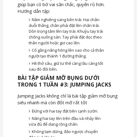
giúp bạn có bờ vai săn chắc, quyến rũ hơn.
Hướng dẫn tập:
Nằm nghiêng sang bên trái. Hai chân
duỗi thẳng, chân phải đặt lên chân trái.
Dồn trọng tâm lên tay trái. Khuỷu tay trái
chống xuống sàn. Tay phải đặt dọc theo
thân người hoặc giơ cao lên.
Cố gắng nâng hông lên sao cho cả thân
người tạo thành 1 đường thẳng.
Hít thở sâu, giữ tư thế càng lâu càng tốt
sau đó đổi bên.
BÀI TẬP GIẢM MỠ BỤNG DƯỚI
TRONG 1 TUẦN #3: JUMPING JACKS
Jumping Jacks không chỉ là bài tập giảm mỡ bụng
siêu nhanh mà còn đốt mỡ rất tốt
Đứng với hai tay đặt bên cạnh sườn.
Nâng hai tay lên trên đầu và nhảy lên
vừa đủ để dang rộng chân.
Không tạm dừng, đảo ngược chuyển