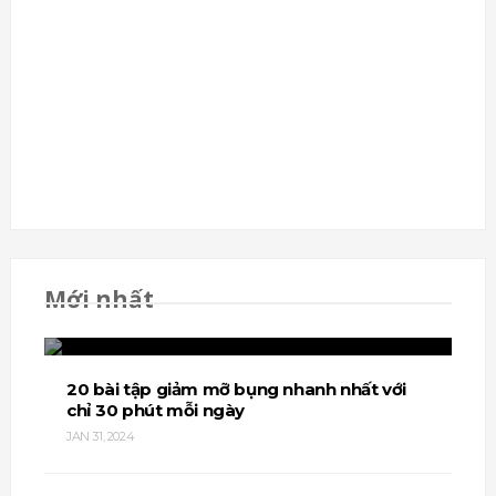
Top 20 bài tập cẳng tay tốt nhất dành cho
Mới nhất
gymer
JAN 31, 2024
20 bài tập giảm mỡ bụng nhanh nhất với
chỉ 30 phút mỗi ngày
JAN 31, 2024