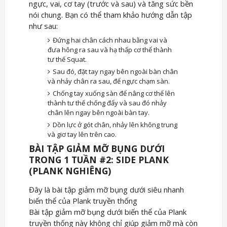
ngực, vai, cơ tay (trước và sau) và tăng sức bền
nói chung. Bạn có thể tham khảo hướng dẫn tập
như sau:
Đứng hai chân cách nhau bằng vai và
đưa hông ra sau và hạ thấp cơ thể thành
tư thế Squat.
Sau đó, đặt tay ngay bên ngoài bàn chân
và nhảy chân ra sau, để ngực chạm sàn.
Chống tay xuống sàn để nâng cơ thể lên
thành tư thế chống đẩy và sau đó nhảy
chân lên ngay bên ngoài bàn tay.
Dồn lực ở gót chân, nhảy lên không trung
và giơ tay lên trên cao.
BÀI TẬP GIẢM MỠ BỤNG DƯỚI
TRONG 1 TUẦN #2: SIDE PLANK
(PLANK NGHIÊNG)
Đây là bài tập giảm mỡ bụng dưới siêu nhanh
biến thể của Plank truyền thống
Bài tập giảm mỡ bụng dưới biến thể của Plank
truyền thống này không chỉ giúp giảm mỡ mà còn